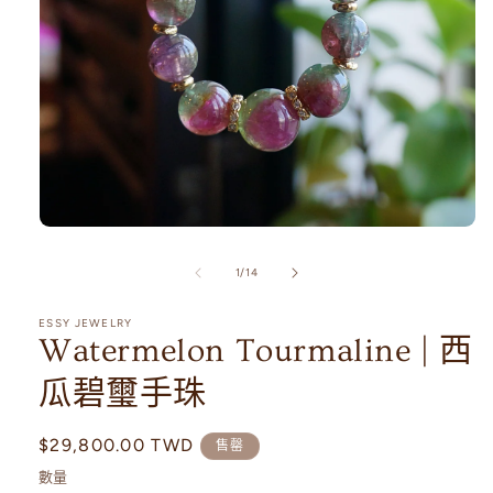
在
互
/
1
/
14
動
視
窗
ESSY JEWELRY
Watermelon Tourmaline | 西
中
開
啟
瓜碧璽手珠
多
媒
定
$29,800.00 TWD
體
售罄
檔
價
數量
案