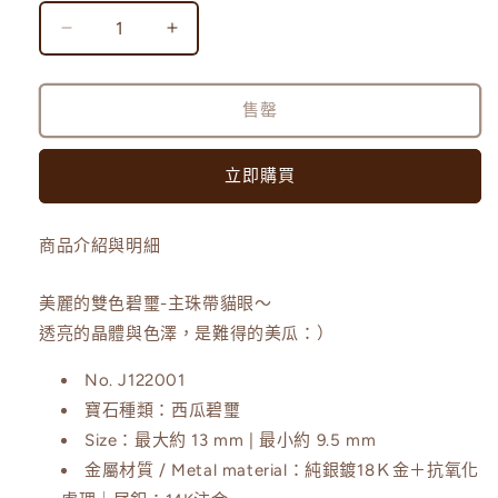
1
Watermelon
Watermelon
Tourmaline
Tourmaline
|
|
售罄
西
西
瓜
瓜
碧
碧
立即購買
璽
璽
手
手
商品介紹與明細
珠
珠
數
數
美麗的雙色碧璽-主珠帶貓眼～
量
量
透亮的晶體與色澤，
是難得的美瓜：）
減
增
少
加
No.
J122001
寶石種類：西瓜碧璽
Size：
最大約 13 mm | 最小約 9.5 mm
金屬材質 / Metal material：
純銀鍍18Ｋ金＋抗氧化