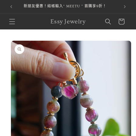
新朋友優惠！結帳輸入“ MEETU ” 首購享9折！
跳至內容
購
Essy Jewelry
物
車
略過產品
資訊