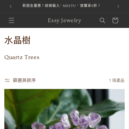
新朋友優惠！結帳輸入“ MEETU ” 首購享9折！
本站金流由
跳至內容
購
Essy Jewelry
物
車
商
水晶樹
品
Quartz Trees
系
列
篩選與排序
1 項產品
: