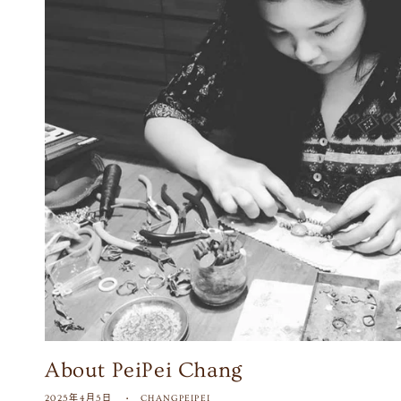
About PeiPei Chang
2025年4月5日
CHANGPEIPEI