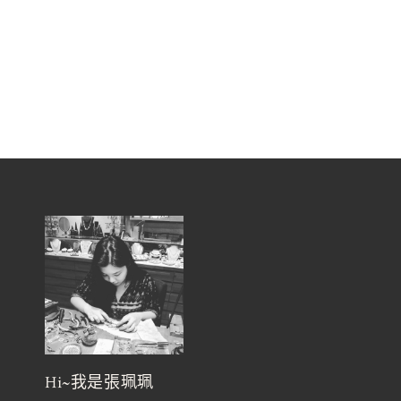
Hi~我是張珮珮