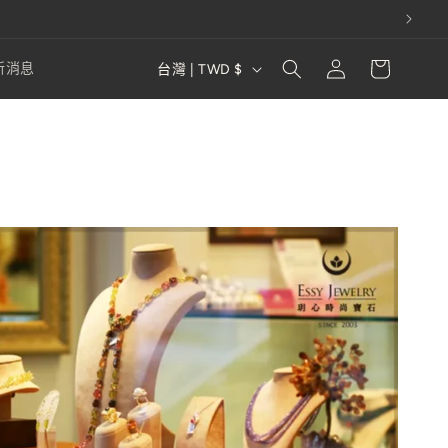
購
登
國
物
新消息
台灣 | TWD $
入
家
車
/
地
區