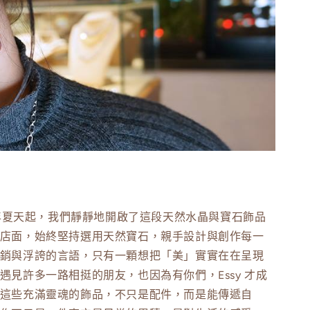
2003 年夏天起，我們靜靜地開啟了這段天然水晶與寶石飾品
體店面，始終堅持選用天然寶石，親手設計與創作每一
行銷與浮誇的言語，只有一顆想把「美」實實在在呈現
遇見許多一路相挺的朋友，也因為有你們，Essy 才成
希望這些充滿靈魂的飾品，不只是配件，而是能傳遞自