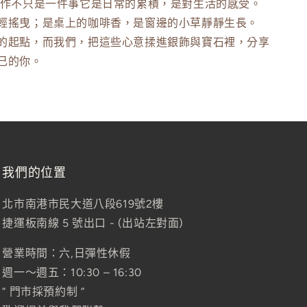
創作不只是一件事它是日常的累積，是對生活的感受。
輕搖曳；是桌上的咖啡香，是窗邊的小草靜靜生長。
的起點，而我們，把這些心意揉進銀飾與寶石裡，分享
己的你。
我們的位置
北市南港市民大道八段619號2樓
捷運板南線 5 號出口 - (出站左對面)
營業時間：六,日彈性休假
週一～週五：10:30 – 16:30
” 門市採預約制 ”