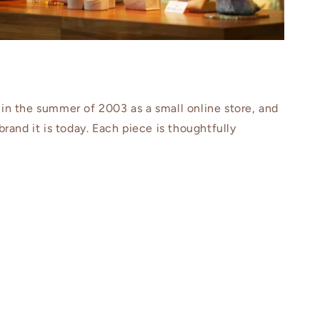
in the summer of 2003 as a small online store, and
rand it is today. Each piece is thoughtfully