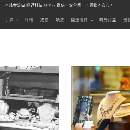
本站金流由 綠界科技 ECPay 提供，安全第一，購物才安心。
手鍊
耳環
戒指
項墜
開運擺件
時光寶盒
最