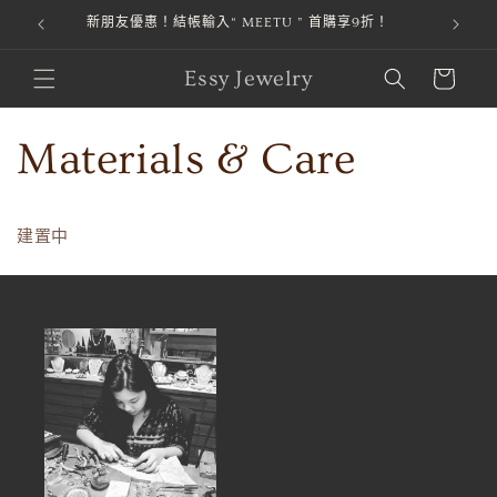
新朋友優惠！結帳輸入“ MEETU ” 首購享9折！
本站金流由
跳至內容
購
Essy Jewelry
物
車
Materials & Care
建置中