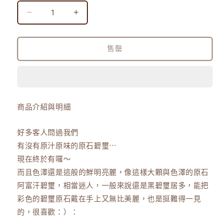
1
Tourmaline
Tourmaline
｜
｜
阿
阿
售罄
富
富
汗
汗
碧
碧
璽
璽
原
原
商品介紹與明細
礦
礦
手
手
好多客人問過我們
環
環
有沒有原汁原味的原石碧璽⋯
數
數
現在終於有囉～
量
量
而且色澤還是這般的鮮明亮麗，像這樣大顆與色澤的原石
減
增
阿富汗碧璽，相當迷人，一般來說還是黑碧璽居多，能把
少
加
彩色的碧璽原石戴在手上又無比美麗，也是挺難得一見
的，很喜歡：）：