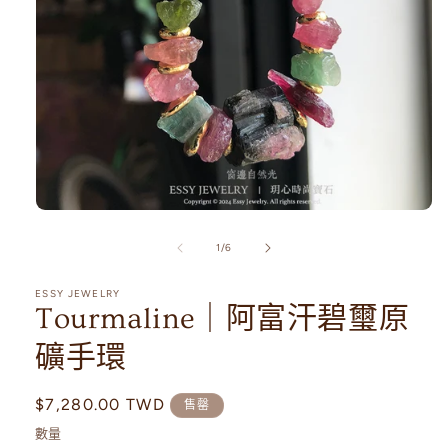
在
互
/
1
/
6
動
視
ESSY JEWELRY
窗
Tourmaline｜阿富汗碧璽原
中
開
礦手環
啟
多
媒
定
$7,280.00 TWD
售罄
體
價
檔
數量
案