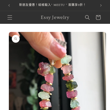
本站金流由 綠界科技 ECPay 提供，安全第一，購物才安心。
跳至內容
購
Essy Jewelry
物
車
略過產品
資訊