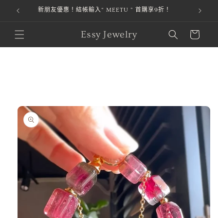
新朋友優惠！結帳輸入“ MEETU ” 首購享9折！
跳至內容
購
Essy Jewelry
物
車
略過產品
資訊