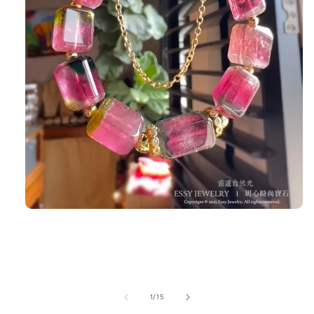
在
互
動
視
窗
中
開
/
1
/
15
啟