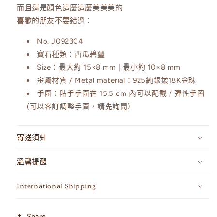
數
數
而且還是顏色這麼這麼美美美的
量
量
喜歡的朋友不要錯過：
減
增
No.
J092304
少
加
寶石種類：西瓜碧璽
Size：
最大約 15×8 mm | 最小約 10×8 mm
金屬材質 / Metal material：
925純銀鍍18K金珠
手圍：
貼手手圍在 15.5 cm 內可以配戴 / 彈性手圈
(可以客訂調整手圍，請先詢問）
寄送須知
溫馨提醒
International Shipping
Share