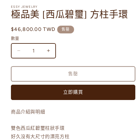
多
ESSY JEWELRY
媒
極品美 [西瓜碧璽] 方柱手環
體
檔
案
定
$46,800.00 TWD
售罄
1
價
數量
極
極
品
品
美
美
售罄
[西
[西
瓜
瓜
立即購買
碧
碧
璽]
璽]
方
方
商品介紹與明細
柱
柱
手
手
雙色西瓜紅碧璽柱狀手環
環
環
好久沒有大尺寸的漂亮方柱