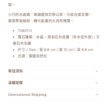
數
數
面。
量
量
減
增
小巧的水晶鎮，無論擺放於辦公桌、化妝台或玄關，
少
加
都是聚氣納財、轉化能量的大自然瑰寶。
T082113
寶石種類：水晶 – 原岩石外皮層（非水泥外皮) | 方
解石共生礦
尺寸 / Size：寬 8.8 cm | 高 12 cm | 深 8.8 cm
光源：窗邊自然光
寄送須知
溫馨提醒
International Shipping