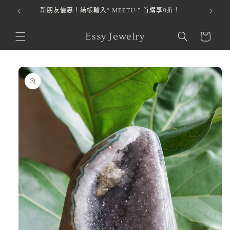
本站金流由 綠界科技 ECPay 提供，安全第一，購物才安心。
跳至內容
購
Essy Jewelry
物
車
略過產品
資訊