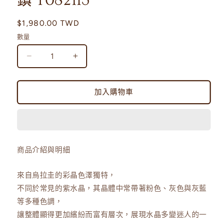
鎮 T082113
多
媒
定
$1,980.00 TWD
體
價
檔
數量
案
1
On
On
Sale
Sale
｜
｜
加入購物車
銀
銀
河
河
系
系
漸
漸
層
層
商品介紹與明細
紫
紫
水
水
來自烏拉圭的彩晶色澤獨特，
晶
晶
不同於常見的紫水晶，其晶體中常帶著粉色、灰色與灰藍
鎮
鎮
等多種色調，
T082113
T082113
讓整體顯得更加繽紛而富有層次，展現水晶多變迷人的一