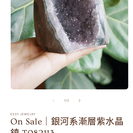
在
互
/
1
/
3
動
視
ESSY JEWELRY
窗
On Sale｜銀河系漸層紫水晶
中
開
啟