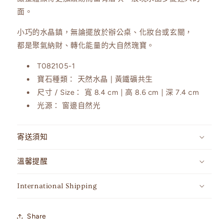
面。
量
量
減
增
小巧的水晶鎮，無論擺放於辦公桌、化妝台或玄關，
少
加
都是聚氣納財、轉化能量的大自然瑰寶。
T082105-1
寶石種類： 天然水晶 | 黃鐵礦共生
尺寸 / Size： 寬 8.4 cm | 高 8.6 cm | 深 7.4 cm
光源： 窗邊自然光
寄送須知
溫馨提醒
International Shipping
Share