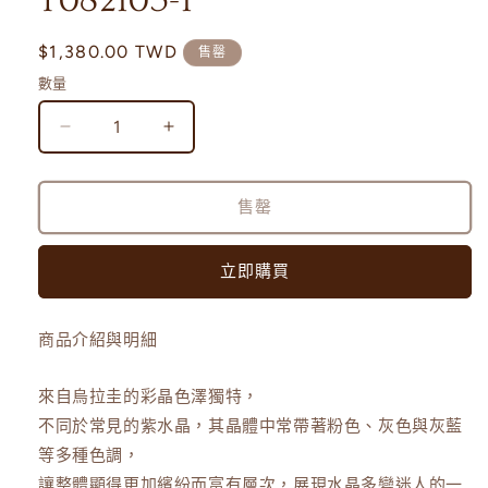
T082105-1
多
媒
定
$1,380.00 TWD
售罄
體
價
檔
數量
案
1
On
On
Sale
Sale
｜
｜
售罄
烏
烏
拉
拉
圭
圭
立即購買
灰
灰
藍
藍
商品介紹與明細
彩
彩
晶
晶
來自烏拉圭的彩晶色澤獨特，
鎮
鎮
不同於常見的紫水晶，其晶體中常帶著粉色、灰色與灰藍
T082105-
T082105-
等多種色調，
1
1
讓整體顯得更加繽紛而富有層次，展現水晶多變迷人的一
數
數