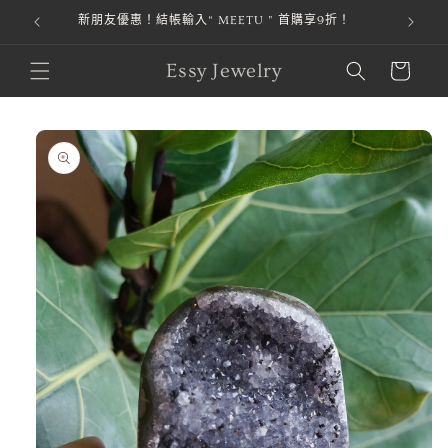
本站金流由 綠界科技 ECPay 提供，安全第一，購物才安心。
跳至內容
購
Essy Jewelry
物
車
略過產品
資訊