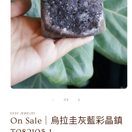
在
互
/
1
/
3
動
視
ESSY JEWELRY
窗
On Sale｜烏拉圭灰藍彩晶鎮
中
開
啟