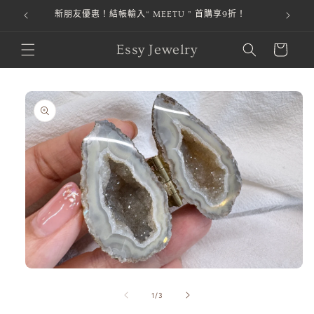
新朋友優惠！結帳輸入“ MEETU ” 首購享9折！
跳至內容
購
Essy Jewelry
物
車
略過產品
資訊
在
互
/
1
/
3
動