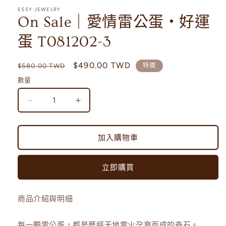
視
ESSY JEWELRY
窗
On Sale｜愛情雷公蛋・好運
中
開
蛋 T081202-3
啟
多
媒
定
售
$490.00 TWD
$580.00 TWD
特價
體
價
價
檔
數量
案
1
On
On
Sale
Sale
｜
｜
加入購物車
愛
愛
情
情
雷
雷
立即購買
公
公
蛋・
蛋・
商品介紹與明細
好
好
運
運
每一顆雷公蛋，都是歷經天地雷火孕育而成的奇石。