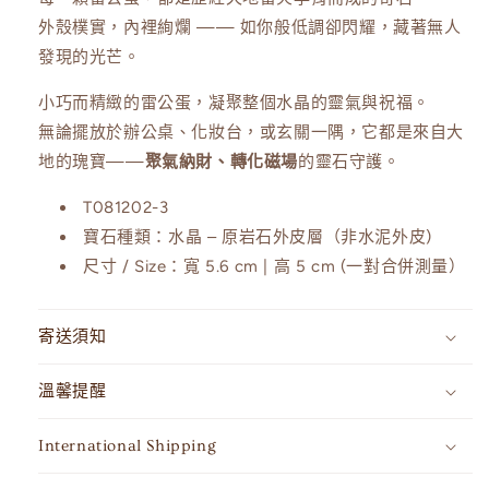
蛋
蛋
外殼樸實，內裡絢爛 —— 如你般低調卻閃耀，藏著無人
T081202-
T081202-
發現的光芒。
3
3
數
數
小巧而精緻的雷公蛋，凝聚整個水晶的靈氣與祝福。
量
量
無論擺放於辦公桌、化妝台，或玄關一隅，它都是來自大
減
增
地的瑰寶——
聚氣納財、轉化磁場
的靈石守護。
少
加
T081202-3
寶石種類：水晶 – 原岩石外皮層（非水泥外皮)
尺寸 / Size：寬 5.6 cm | 高 5 cm (一對合併測量）
寄送須知
溫馨提醒
International Shipping