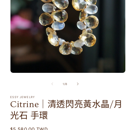
在
互
/
1
/
8
動
視
ESSY JEWELRY
窗
Citrine｜清透閃亮黃水晶/月
中
開
光石 手環
啟
多
媒
定
$5,580.00 TWD