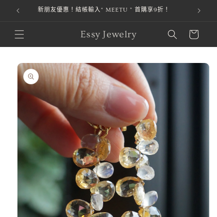
新朋友優惠！結帳輸入“ MEETU ” 首購享9折！
跳至內容
購
Essy Jewelry
物
車
略過產品
資訊