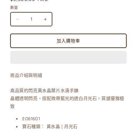
體
價
檔
數量
案
1
Citrine
Citrine
｜
｜
清
清
加入購物車
透
透
閃
閃
亮
亮
黃
黃
水
水
商品介紹與明細
晶/
晶/
月
月
高品質的閃亮黃水晶葉片水滴手鍊
光
光
晶體透明閃亮，搭配微帶藍光的透白月光石，質感優雅極
石
石
致
手
手
E061601
環
環
寶石種類：
黃水
晶 | 月光石
數
數