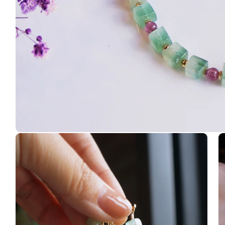
在
互
動
視
窗
中
開
啟
多
媒