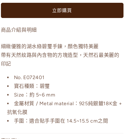
層
層
立即購買
色
色
湖
湖
水
水
商品介紹與明細
藍
藍
綠
綠
細緻優雅的湖水綠碧璽手鍊，顏色獨特美麗
藍
藍
帶有天然紋路與內含物的方塊造型，天然石最美麗的
碧
碧
印記
璽
璽
No. E072401
小
小
手
寶石種類：碧璽
手
鍊
鍊
Size：約 5~6 mm
數
數
金屬材質 / Metal material：
925純銀鍍18K金 +
量
量
抗氧化膜
減
增
手圍：
適合貼手手圍在
14.5~15.5 cm
之間
少
加