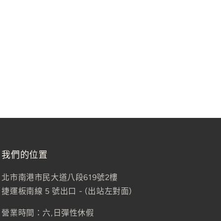
我們的位置
北市南港市民大道八段619號2樓
捷運板南線 5 號出口 - (出站左對面)
營業時間：六,日彈性休假