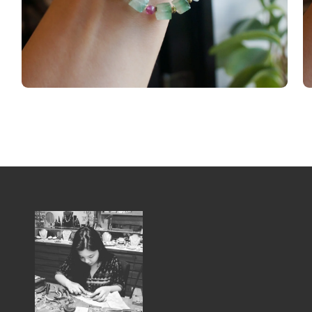
在
在
互
互
動
動
視
視
窗
窗
中
中
開
開
啟
啟
多
多
媒
媒
體
體
檔
檔
案
案
6
7