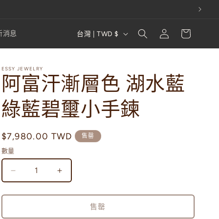
購
登
國
物
新消息
台灣 | TWD $
入
家
車
/
ESSY JEWELRY
地
阿富汗漸層色 湖水藍
區
綠藍碧璽小手鍊
定
$7,980.00 TWD
售罄
價
數量
阿
阿
富
富
汗
汗
售罄
漸
漸