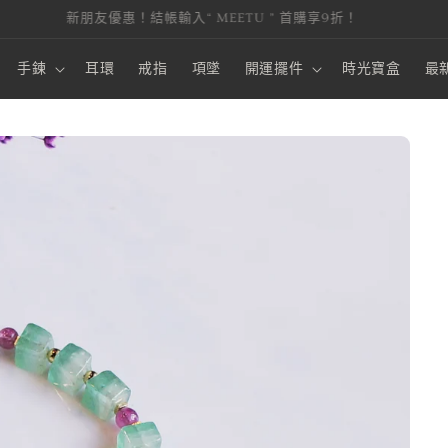
本站金流由 綠界科技 ECPay 提供，安全第一，購物才安心。
手鍊
耳環
戒指
項墜
開運擺件
時光寶盒
最