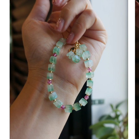
窗
窗
中
中
開
開
啟
啟
多
多
媒
媒
體
體
檔
檔
案
案
2
3