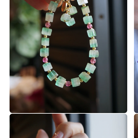
體
檔
案
1
在
在
互
互
動
動
視
視