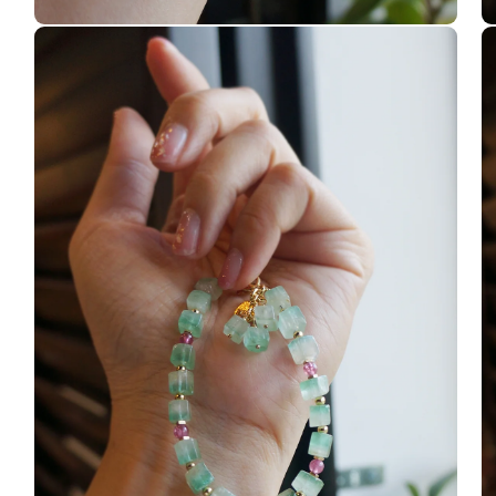
在
在
互
互
動
動
視
視
窗
窗
中
中
開
開
啟
啟
多
多
媒
媒
體
體
檔
檔
案
案
4
5