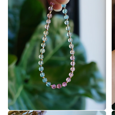
窗
窗
中
中
開
開
啟
啟
多
多
媒
媒
體
體
檔
檔
案
案
2
3
在
在