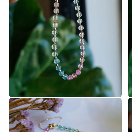
媒
媒
體
體
檔
檔
案
案
6
7
在
在
互
互
動
動
視
視
窗
窗
中
中