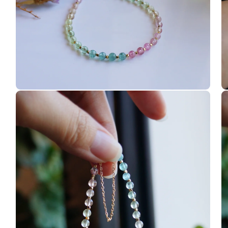
開
開
啟
啟
多
多
媒
媒
體
體
檔
檔
案
案
8
9
在
在
互
互
動
動
視
視
窗
窗
中
中
開
開
啟
啟
多
多
媒
媒
體
體
檔
檔
案
案
10
1