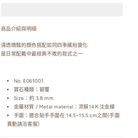
阿
阿
富
富
汗
汗
商品介紹與明細
彩
彩
虹
虹
清透嬌豔的顏色搭配如同四季繽紛變化
碧
碧
璽
璽
是日常配戴中最經典不敗的款式之一
小
小
手
手
鍊
鍊
No. E061001
數
數
寶石種類：碧璽
量
量
Size：約 3.8 mm
減
增
金屬材質 / Metal material：流蘇14Ｋ注金線
少
加
手圍：
適合貼手手圍在
14.5~15.5 cm
之間(手圍
異動請洽客服）