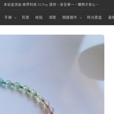
本站金流由 綠界科技 ECPay 提供，安全第一，購物才安心。
手鍊
耳環
戒指
項墜
開運擺件
時光寶盒
最