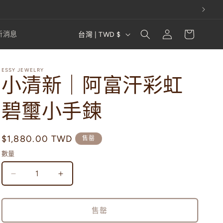
購
登
國
物
新消息
台灣 | TWD $
入
家
車
/
ESSY JEWELRY
地
小清新｜阿富汗彩虹
區
碧璽小手鍊
定
$1,880.00 TWD
售罄
價
數量
小
小
清
清
新
新
售罄
｜
｜