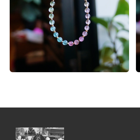
在
在
互
互
動
動
視
視
窗
窗
中
中
開
開
啟
啟
多
多
媒
媒
體
體