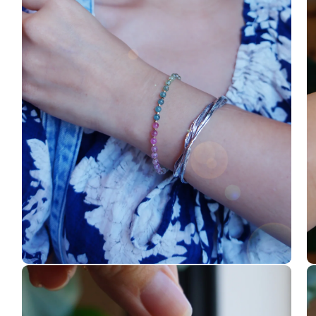
啟
多
媒
體
檔
案
1
在
在
互
互
動
動
視
視