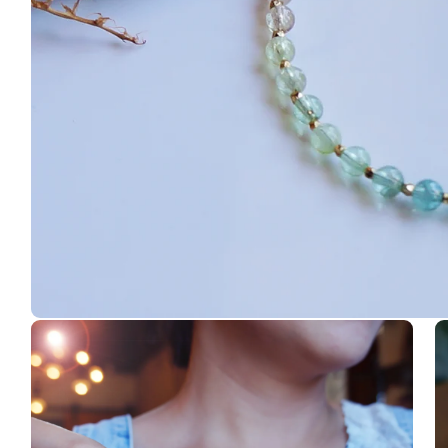
在
互
動
視
窗
中
開