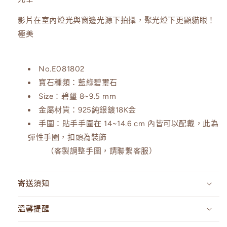
量
量
減
增
影片在室內燈光與窗邊光源下拍攝，聚光燈下更顯貓眼！
少
加
極美
No.E081802
寶石種類：藍綠碧璽石
Size：碧璽 8~9.5 mm
金屬材質：
925純銀鍍18K金
手圍：
貼手手圍在 14~14.6 cm 內皆可以配戴，此為
彈性手圈，扣頭為裝飾
(客製調整手圍，請聯繫客服）
寄送須知
溫馨提醒