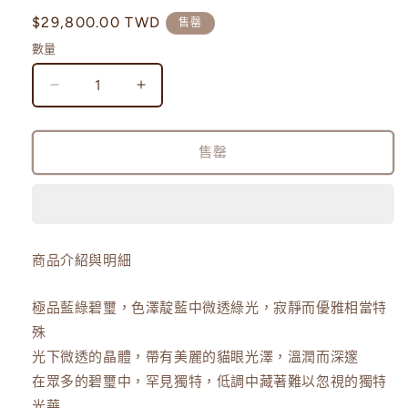
定
$29,800.00 TWD
售罄
價
數量
罕
罕
品
品
｜
｜
售罄
貓
貓
眼
眼
藍
藍
綠
綠
商品介紹與明細
碧
碧
璽
璽
極品藍綠碧璽，色澤靛藍中微透綠光，寂靜而優雅相當特
手
手
殊
珠
珠
-
-
光下微透的晶體，帶有美麗的貓眼光澤，溫潤而深邃
E081802
E081802
在眾多的碧璽中，罕見獨特，低調中藏著難以忽視的獨特
數
數
光華