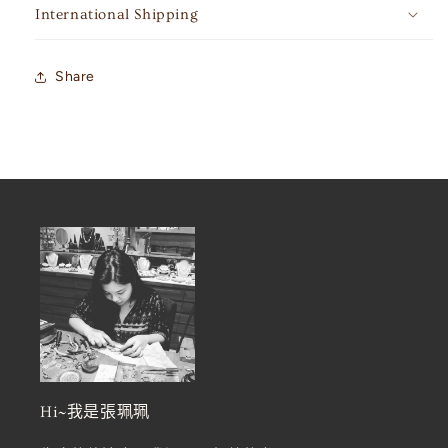
International Shipping
Share
Hi~我是張珮珮