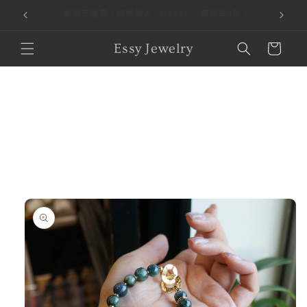
！
本站金流由 綠界科技 ECPay 提供，安全第一，購物才安心。
跳至內容
購
Essy Jewelry
物
車
略過產品
資訊