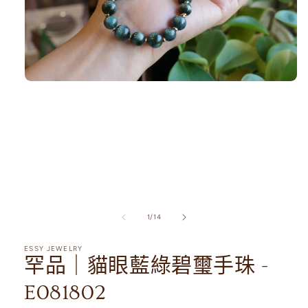
在
互
動
視
窗
中
開
啟
多
媒
/
1
/
14
體
檔
案
ESSY JEWELRY
1
罕品｜貓眼藍綠碧璽手珠 -
E081802