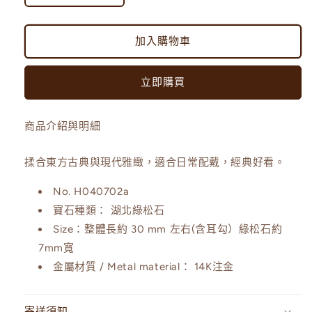
北
北
綠
綠
加入購物車
松
松
石/
石/
立即購買
珍
珍
珠
珠
造
造
商品介紹與明細
型
型
耳
耳
揉合東方古典與現代雅緻，適合日常配戴，經典好看。
環
環
No. H040702a
數
數
寶石種類：
湖北綠松石
量
量
Size：整體長約 30 mm 左右(含耳勾）綠松石約
減
增
7mm寬
少
加
金屬材質 / Metal material：
14K注金
寄送須知