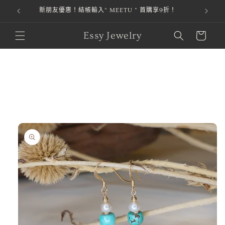
折！
跳至內容
購
Essy Jewelry
物
車
略過產品
資訊