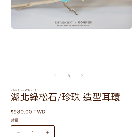
在
互
動
視
窗
中
開
啟
/
1
/
6
多
媒
體
ESSY JEWELRY
湖北綠松石/珍珠 造型耳環
檔
案
1
定
$980.00 TWD
價
數量
湖
湖