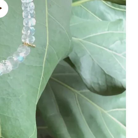
播
放
影
片