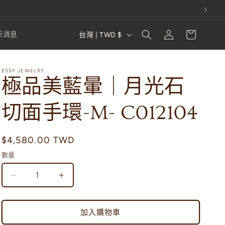
購
登
國
物
新消息
台灣 | TWD $
入
家
車
/
ESSY JEWELRY
地
極品美藍暈｜月光石
區
切面手環-M- C012104
定
$4,580.00 TWD
價
數量
極
極
品
品
美
美
加入購物車
藍
藍