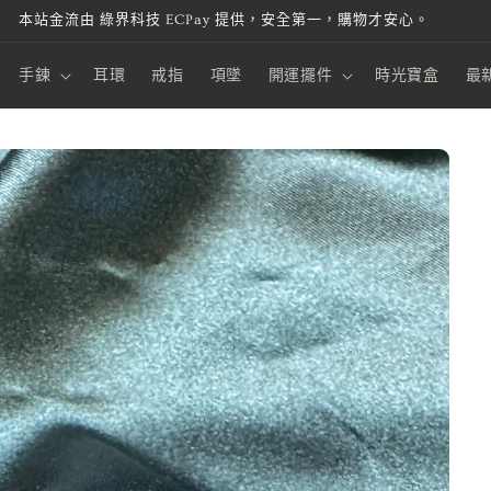
本站金流由 綠界科技 ECPay 提供，安全第一，購物才安心。
手鍊
耳環
戒指
項墜
開運擺件
時光寶盒
最