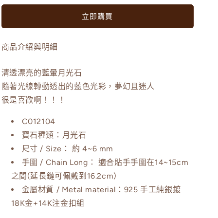
暈
暈
立即購買
｜
｜
月
月
光
光
商品介紹與明細
石
石
切
切
清透漂亮的藍暈月光石
面
面
隨著光線轉動透出的藍色光彩，夢幻且迷人
手
手
很是喜歡啊！！！
環-
環-
M-
M-
C012104
C012104
C012104
寶石種類：月光石
數
數
尺寸 / Size：
約 4~6 mm
量
量
手圍 / Chain Long：
適合貼手手圍在14~15cm
減
增
之間(延長鏈可佩戴到16.2cm)
少
加
金屬材質 /
Metal material：925 手工純銀鍍
18K金+14K注金扣組