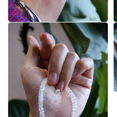
在
在
互
互
動
動
視
視
窗
窗
中
中
開
開
啟
啟
多
多
媒
媒
體
體
檔
檔
案
案
2
3
在
互
動
視
窗