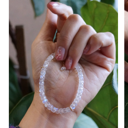
互
動
視
窗
中
開
啟
多
媒
體
檔
案
1