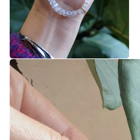
中
開
啟
多
媒
體
檔
案
5
在
互
動
視
窗
中
開
啟
多
媒
體
檔
案
4