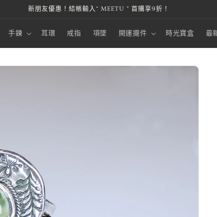
本站金流由 綠界科技 ECPay 提供，安全第一，購物才安心。
手鍊
耳環
戒指
項墜
開運擺件
時光寶盒
最