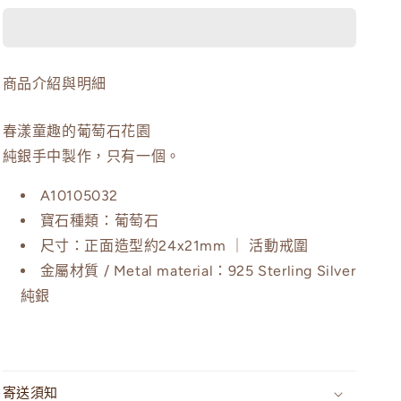
｜
｜
葡
葡
萄
萄
商品介紹與明細
石
石
手
手
春漾童趣的葡萄石花園
工
工
純
純
純銀手中製作，只有一個。
銀
銀
A10105032
戒
戒
寶石種類：葡萄石
指
指
尺寸：正面造型約24x21mm ｜ 活動戒圍
數
數
金屬材質 / Metal material：925 Sterling Silver
量
量
減
增
純銀
少
加
寄送須知