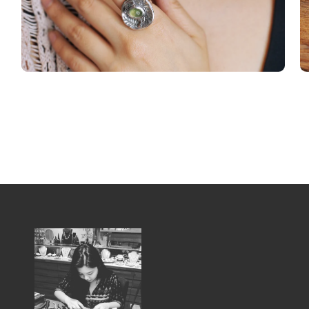
體
檔
案
1
在
在
互
互
動
動
視
視
窗
窗
中
中
開
開
啟
啟
多
多
媒
媒
體
體
檔
檔
案
案
2
3