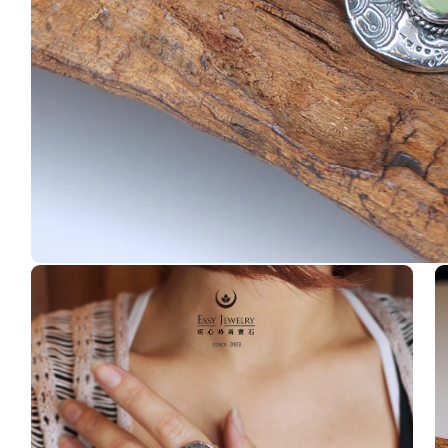
在
互
動
視
窗
中
開
啟
多
媒