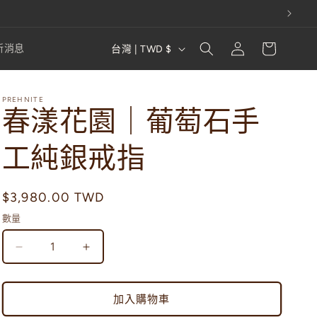
購
登
國
物
新消息
台灣 | TWD $
入
家
車
/
PREHNITE
地
春漾花園｜葡萄石手
區
工純銀戒指
定
$3,980.00 TWD
價
數量
春
春
漾
漾
花
花
加入購物車
園
園