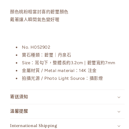
璽
璽
丹
丹
顏色桃粉相當討喜的碧璽顏色
泉
泉
戴著讓人瞬間氣色變好喔
石
石
耳
耳
環
環
No.
H052902
數
數
寶石種類：碧璽
｜丹泉石
量
量
Size：
耳勾下，
整體長約3.2cm | 碧璽寬約7mm
減
增
金屬材質 / Metal material：
14K 注金
少
加
拍攝光源 / Photo Light Source：
攝影燈
寄送須知
溫馨提醒
International Shipping