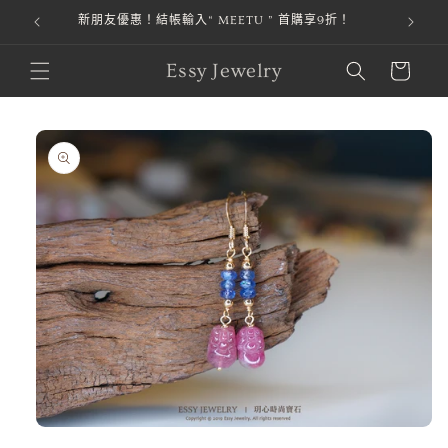
新朋友優惠！結帳輸入“ MEETU ” 首購享9折！
跳至內容
購
Essy Jewelry
物
車
略過產品
資訊
在