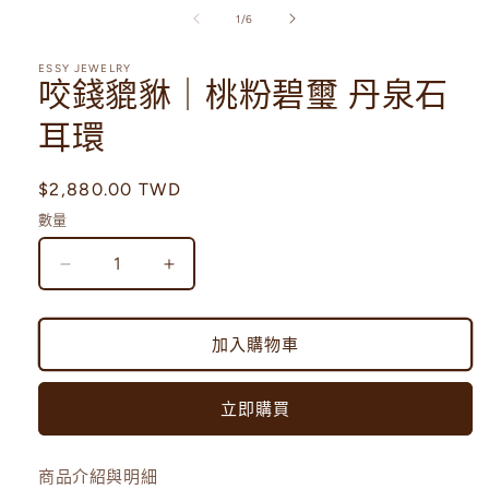
互
/
1
/
6
動
視
ESSY JEWELRY
窗
咬錢貔貅｜桃粉碧璽 丹泉石
中
開
耳環
啟
多
媒
定
$2,880.00 TWD
體
價
檔
數量
案
1
咬
咬
錢
錢
貔
貔
加入購物車
貅
貅
｜
｜
立即購買
桃
桃
粉
粉
碧
碧
商品介紹與明細