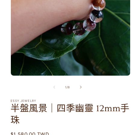
在
互
/
1
/
8
動
視
ESSY JEWELRY
窗
半盤風景｜四季幽靈 12mm手
中
開
珠
啟
多
媒
定
$1,580.00 TWD