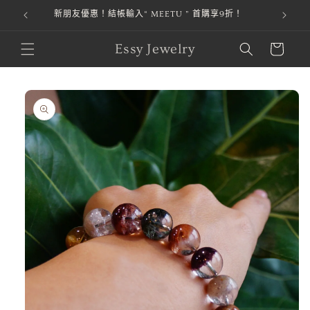
新朋友優惠！結帳輸入“ MEETU ” 首購享9折！
跳至內容
購
Essy Jewelry
物
車
略過產品
資訊