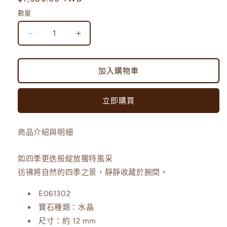
體
價
檔
數量
案
1
半
半
盤
盤
風
風
加入購物車
景
景
｜
｜
立即購買
四
四
季
季
幽
幽
商品介紹與明細
靈
靈
12mm
12mm
如四季更迭般綻放獨特風采
手
手
彷彿將自然的四季之景，靜靜收藏於腕間。
珠
珠
E061302
數
數
寶石種類：水晶
量
量
尺寸：約 12 mm
減
增