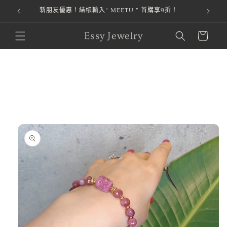
新朋友優惠！結帳輸入“ MEETU ” 首購享9折！
跳至內容
購
Essy Jewelry
物
車
略過產品
資訊