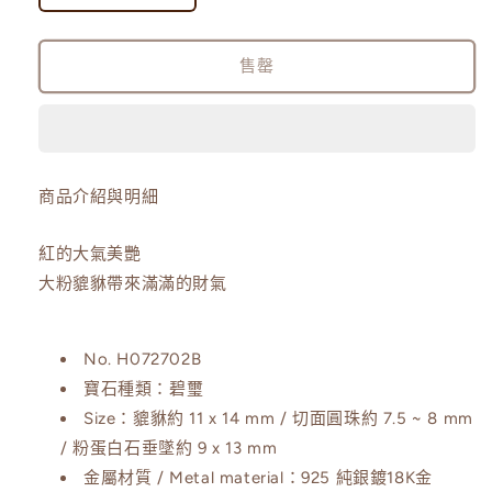
桃
桃
紅
紅
售罄
貔
貔
貅
貅
｜
｜
紅
紅
商品介紹與明細
碧
碧
璽
璽
紅的大氣美艷
切
切
大粉貔貅帶來滿滿的財氣
面
面
手
手
環
環
No.
H072702B
數
數
寶石種類：碧璽
量
量
Size：
貔貅約 11 x 14 mm / 切面圓珠約 7.5 ~ 8 mm
減
增
/ 粉蛋白石垂墜約 9 x 13 mm
少
加
金屬材質 / Metal material：9
25 純銀鍍18K金