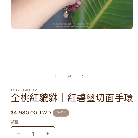
在
互
動
視
窗
中
開
啟
/
1
/
4
多
媒
體
ESSY JEWELRY
全桃紅貔貅｜紅碧璽切面手環
檔
案
1
定
$4,980.00 TWD
售罄
價
數量
全
全