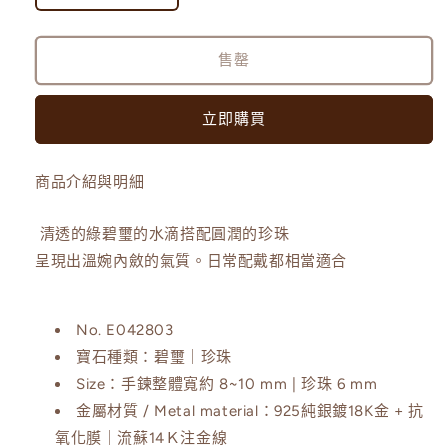
1
雅
雅
水
水
售罄
滴
滴
綠
綠
立即購買
碧
碧
璽
璽
珍
珍
商品介紹與明細
珠
珠
手
手
清透的綠碧璽的水滴搭配圓潤的珍珠
環
環
呈現出溫婉內斂的氣質。日常配戴都相當適合
數
數
量
量
No. E042803
減
增
寶石種類：碧璽｜珍珠
少
加
Size：手鍊整體寬約 8~10 mm | 珍珠 6 mm
金屬材質 / Metal material：
925純銀鍍18K金 + 抗
氧化膜｜流蘇14Ｋ注金線