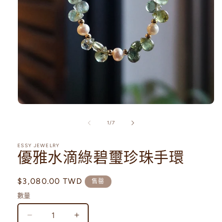
在
互
/
1
/
7
動
視
ESSY JEWELRY
窗
優雅水滴綠碧璽珍珠手環
中
開
啟
定
$3,080.00 TWD
售罄
多
價
媒
數量
體
檔
優
優
案