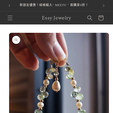
新朋友優惠！結帳輸入“ MEETU ” 首購享9折！
跳至內容
購
Essy Jewelry
物
車
略過產品
資訊