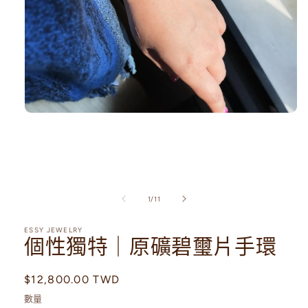
在
互
動
視
窗
中
開
/
1
/
11
啟
多
ESSY JEWELRY
媒
個性獨特｜原礦碧璽片手環
體
檔
案
定
$12,800.00 TWD
1
價
數量