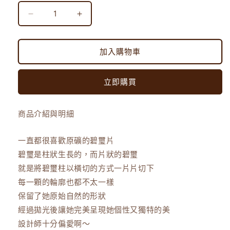
個
個
性
性
獨
獨
加入購物車
特
特
｜
｜
立即購買
原
原
礦
礦
碧
碧
商品介紹與明細
璽
璽
片
片
一直都很喜歡原礦的碧璽片
手
手
碧璽是柱狀生長的，而片狀的碧璽
環
環
就是將碧璽柱以橫切的方式一片片切下
數
數
每一顆的輪廓也都不太一樣
量
量
保留了她原始自然的形狀
減
增
經過拋光後讓她完美呈現她個性又獨特的美
少
加
設計師十分偏愛啊～