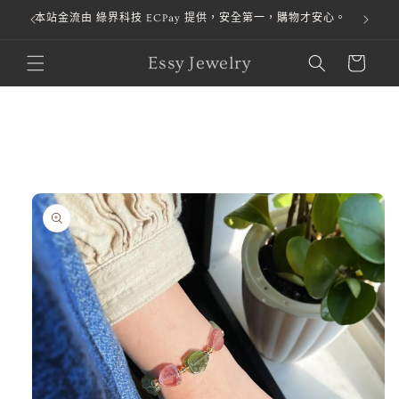
！
本站金流由 綠界科技 ECPay 提供，安全第一，購物才安心。
跳至內容
購
Essy Jewelry
物
車
略過產品
資訊