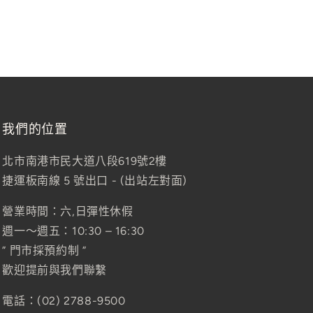
我們的位置
北市南港市民大道八段619號2樓
捷運板南線 5 號出口 - (出站左對面)
營業時間：六,日彈性休假
週一～週五：10:30 – 16:30
” 門市採預約制 ”
歡迎提前與我們聯繫
電話：(02) 2788-9500