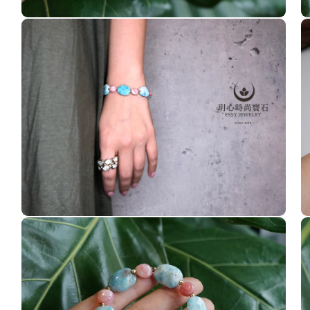
在
在
互
互
動
動
視
視
窗
窗
中
中
開
開
啟
啟
多
多
媒
媒
體
體
檔
檔
案
案
6
7
在
在
互
互
動
動
視
視
窗
窗
中
中
開
開