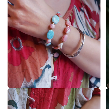
啟
多
媒
體
檔
案
1
在
在
互
互
動
動
視
視
窗
窗