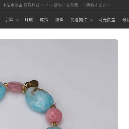
本站金流由 綠界科技 ECPay 提供，安全第一，購物才安心。
手鍊
耳環
戒指
項墜
開運擺件
時光寶盒
最