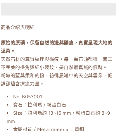
拉
拉
利
利
瑪/
瑪/
商品介紹與明細
粉
粉
蛋
蛋
原始的原礦，保留自然的邊與礦痕，真實呈現大地的
白
白
石
石
溫柔。
手
手
天然石材的真實紋理與礦痕，每一顆石頭都獨一無二
環
環
不完美的邊角與細小裂紋，是自然最真誠的痕跡。
數
數
粉嫩的藍與柔和的粉，彷彿晨曦中的天空與雲朵，低
量
量
調卻蘊含療癒力量。
減
增
少
加
No. B053001
寶石：拉利瑪 / 粉蛋白石
Size：拉利瑪約 13~16 mm / 粉蛋白石約 8~9
mm
金屬材質 / Metal material：黃銅