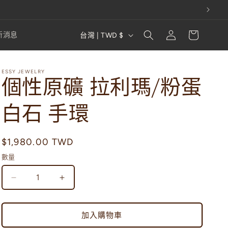
購
登
國
物
新消息
台灣 | TWD $
入
家
車
/
ESSY JEWELRY
地
個性原礦 拉利瑪/粉蛋
區
白石 手環
定
$1,980.00 TWD
價
數量
個
個
性
性
原
原
加入購物車
礦
礦