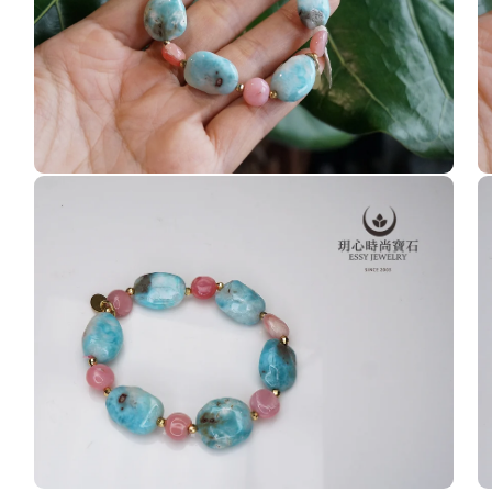
啟
啟
多
多
媒
媒
體
體
檔
檔
案
案
8
9
在
在
互
互
動
動
視
視
窗
窗
中
中
開
開
啟
啟
多
多
媒
媒
體
體
檔
檔
案
案
10
1