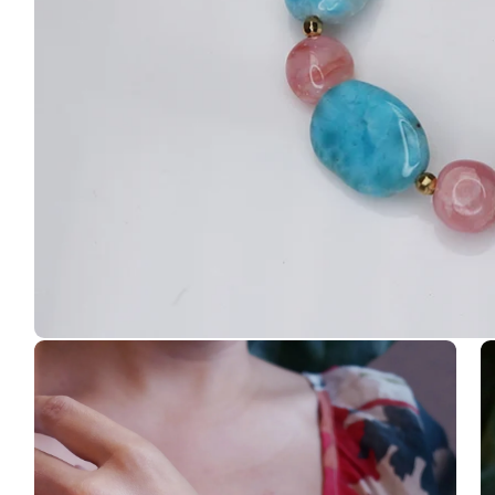
在
互
動
視
窗
中
開