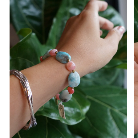
動
動
視
視
窗
窗
中
中
開
開
啟
啟
多
多
媒
媒
體
體
檔
檔
案
案
4
5