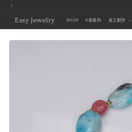
跳至內容
Essy Jewelry
SHOP
K金系列
金工創作
略過產品
資訊