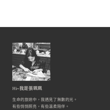
在
在
互
互
動
動
視
視
窗
窗
中
中
開
開
啟
啟
多
多
媒
媒
體
體
檔
檔
案
案
12
1
Hi~我是張珮珮
生命的旅途中，我遇見了無數的光。
有些悄悄照亮，有些溫柔陪伴。