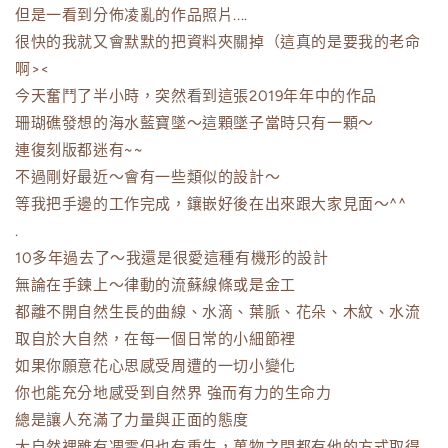
但是一看到分佈凌亂的作品照片....
很快的我就又會默默的把資料夾關掉（這真的是要我的老命
啊><
今天奮鬥了半小時，突然看到這張2019年年中的作品
珊瑚礁發想的海水藍寶墜～這顆墜子當時只有一顆～
連復刻版都迷有~~
不過剛好最近～會有一些類似的設計～
等我把手邊的工作完成，鑲嵌好後在出來跟大家見面～^^
.
10多年過去了～我還是很愛這種有機形的設計
無論在手鍊上～律動的流蘇線條或是金工
都離不開自然生長的曲線、水滴、葉脈、花朵、木紋、水流
取自於大自然，在每一個日常的小細節裡
如果你願意花心思感受周遭的一切小變化
你也能充分地感受到自然界 強而有力的生命力
總是讓人充滿了力量與正面的態度
大自然裡雖有凋零但也有重生，萬物之間都有他的方式取得