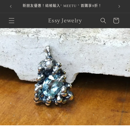
本站金流由 綠界科技 ECPay 提供，安全第一，購物才安心。
跳至內容
購
Essy Jewelry
物
車